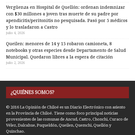
Vergüenza en Hospital de Quellón: ordenan indemnizar
con $30 millones a joven tras muerte de su padre por
apendicitis/peritonitis no pesquisada. Pasó por 5 médicos
y lo trasladaron a Castro
julio 4, 2026
Queilen: menores de 14 y 15 robaron camioneta, 8
notebooks y otras especies desde Departamento de Salud
Municipal. Quedaron libres a la espera de citación
julio 2, 2026
¿QUIÉNES SOMOS?
© 2016 La Opinión de Chiloé es un Diario Electrónico con asiento
en la Provincia de Chiloé. Tiene como foco principal noticias
provenientes de las comunas de Ancud, Castro, Chonchi, Curaco de
Vélez, Dalcahue, Puqueldón, Queilen, Quemchi, Quellón y
Quinchao.