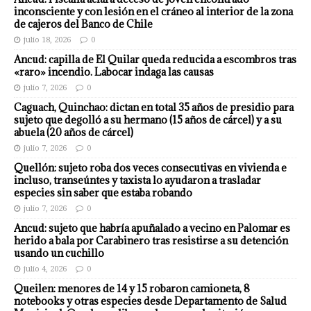
inconsciente y con lesión en el cráneo al interior de la zona
de cajeros del Banco de Chile
julio 18, 2026
0
Ancud: capilla de El Quilar queda reducida a escombros tras
«raro» incendio. Labocar indaga las causas
julio 7, 2026
0
Caguach, Quinchao: dictan en total 35 años de presidio para
sujeto que degolló a su hermano (15 años de cárcel) y a su
abuela (20 años de cárcel)
julio 7, 2026
0
Quellón: sujeto roba dos veces consecutivas en vivienda e
incluso, transeúntes y taxista lo ayudaron a trasladar
especies sin saber que estaba robando
julio 7, 2026
0
Ancud: sujeto que habría apuñalado a vecino en Palomar es
herido a bala por Carabinero tras resistirse a su detención
usando un cuchillo
julio 4, 2026
0
Queilen: menores de 14 y 15 robaron camioneta, 8
notebooks y otras especies desde Departamento de Salud