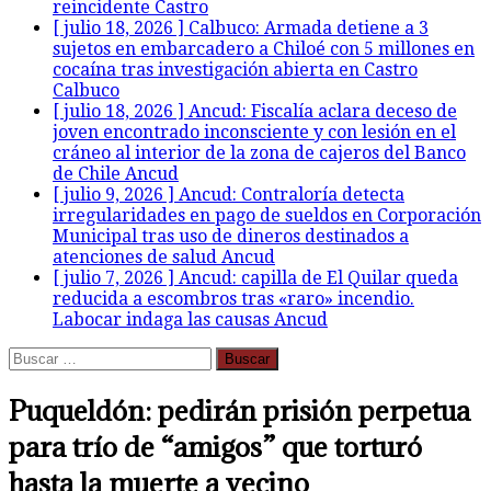
reincidente
Castro
[ julio 18, 2026 ]
Calbuco: Armada detiene a 3
sujetos en embarcadero a Chiloé con 5 millones en
cocaína tras investigación abierta en Castro
Calbuco
[ julio 18, 2026 ]
Ancud: Fiscalía aclara deceso de
joven encontrado inconsciente y con lesión en el
cráneo al interior de la zona de cajeros del Banco
de Chile
Ancud
[ julio 9, 2026 ]
Ancud: Contraloría detecta
irregularidades en pago de sueldos en Corporación
Municipal tras uso de dineros destinados a
atenciones de salud
Ancud
[ julio 7, 2026 ]
Ancud: capilla de El Quilar queda
reducida a escombros tras «raro» incendio.
Labocar indaga las causas
Ancud
Buscar:
Puqueldón: pedirán prisión perpetua
para trío de “amigos” que torturó
hasta la muerte a vecino