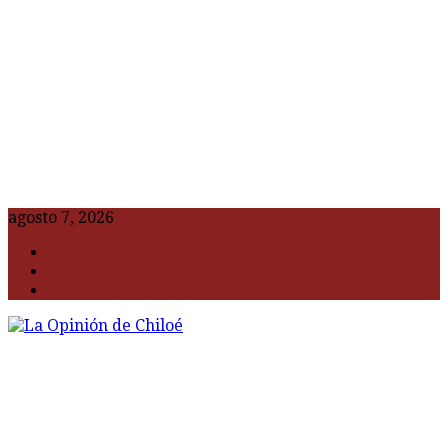
agosto 7, 2026
F
t
G