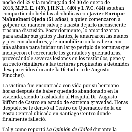
noche del 29 y la madrugada del 30 de enero de
2018,
M.P.L.E. (49), J.H.N.L. (40) y L.V.C. (44)
estaban
compartiendo bebidas alcohólicas con
Javier Enrique
Nahuelneri Ojeda (51 años)
, a quien comenzaron a
golpear de manera salvaje a hasta dejarlo inconsciente
tras una discusión. Posteriormente, lo amordazaron
para acallar sus gritos y llantos, le amarraron las manos
y pies con alambres, y le inmobilizaron la cabeza con
una sábana para iniciar un largo periplo de torturas que
incluyeron el cercenarle los genitales y quemaduras,
provocándole severas lesiones en los testículos, pene y
en recto (similares a las torturas propinadas a detenidos
desaparecidos durante la Dictadura de Augusto
Pinochet).
La víctima fue encontrada con vida por su hermano
horas después de haber quedado abandonado en la
vivienda, siendo trasladado al Hospital Dr. Augusto
Riffart de Castro en estado de extrema gravedad. Horas
después, se le derivó al Centro de Quemados de la ex
Posta Central ubicada en Santiago Centro donde
finalmente falleció.
Tal y como reportó
La Opinión de Chiloé
durante la