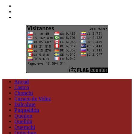
F
t
G
Ancud
Castro
Chonchi
Curaco de Vélez
Dalcahue
Puqueldón
Queilen
Quellón
Quemchi
Quinchao