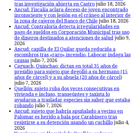
tras investigación abierta en Castro
julio 18, 2026
Ancud: Fiscalía aclara deceso de joven encontrado
inconsciente y con lesión en el cráneo al interior de
la zona de cajeros del Banco de Chile
julio 18, 2026
Ancud: Contraloría detecta irregularidades en
pago de sueldos en Corporación Municipal tras uso
de dineros destinados a atenciones de salud
julio 9,
2026
Ancud: capilla de El Quilar queda reducida a
escombros tras «raro» incendio. Labocar indaga las
causas
julio 7, 2026
Caguach, Quinchao: dictan en total 35 años de
presidio para sujeto que degolló a su hermano (15
años de cárcel) y a su abuela (20 años de cárcel)
julio 7, 2026
Quellón: sujeto roba dos veces consecutivas en
vivienda e incluso, transeúntes y taxista lo
ayudaron a trasladar especies sin saber que estaba
robando
julio 7, 2026
Ancud: sujeto que habría apuñalado a vecino en
Palomar es herido a bala por Carabinero tras
resistirse a su detención usando un cuchillo
julio 4,
2026