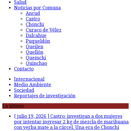
Salud
Noticias por Comuna
Ancud
Castro
Chonchi
Curaco de Vélez
Dalcahue
Puqueldón
Queilen
Quellón
Quemchi
Quinchao
Contacto
Internacional
Medio Ambiente
Sociedad
Reportajes de investigación
Lo último
[ julio 19, 2026 ]
Castro: investigan a dos mujeres
por intentar ingresar 2 kg de mezcla de marihuana
con yerba mate a la cárcel. Una era de Chonchi