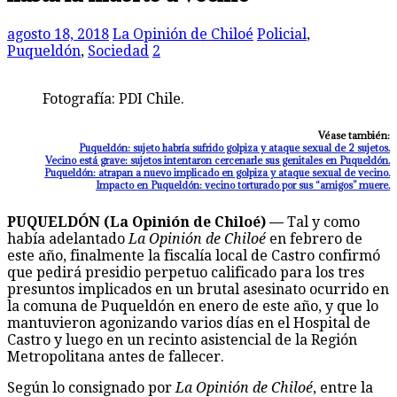
agosto 18, 2018
La Opinión de Chiloé
Policial
,
Puqueldón
,
Sociedad
2
Fotografía: PDI Chile.
Véase también:
Puqueldón: sujeto habría sufrido golpiza y ataque sexual de 2 sujetos.
Vecino está grave: sujetos intentaron cercenarle sus genitales en Puqueldón.
Puqueldón: atrapan a nuevo implicado en golpiza y ataque sexual de vecino.
Impacto en Puqueldón: vecino torturado por sus “amigos” muere.
PUQUELDÓN (La Opinión de Chiloé) —
Tal y como
había adelantado
La Opinión de Chiloé
en febrero de
este año, finalmente la fiscalía local de Castro confirmó
que pedirá presidio perpetuo calificado para los tres
presuntos implicados en un brutal asesinato ocurrido en
la comuna de Puqueldón en enero de este año, y que lo
mantuvieron agonizando varios días en el Hospital de
Castro y luego en un recinto asistencial de la Región
Metropolitana antes de fallecer.
Según lo consignado por
La Opinión de Chiloé
, entre la