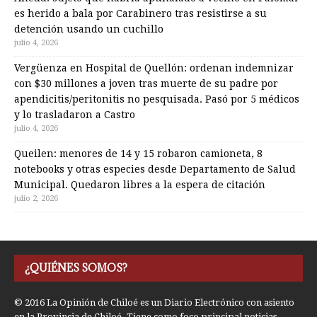
es herido a bala por Carabinero tras resistirse a su
detención usando un cuchillo
julio 4, 2026
Vergüenza en Hospital de Quellón: ordenan indemnizar
con $30 millones a joven tras muerte de su padre por
apendicitis/peritonitis no pesquisada. Pasó por 5 médicos
y lo trasladaron a Castro
julio 4, 2026
Queilen: menores de 14 y 15 robaron camioneta, 8
notebooks y otras especies desde Departamento de Salud
Municipal. Quedaron libres a la espera de citación
julio 2, 2026
¿QUIÉNES SOMOS?
© 2016 La Opinión de Chiloé es un Diario Electrónico con asiento
en la Provincia de Chiloé. Tiene como foco principal noticias