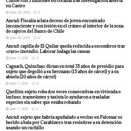
Chiloé con 5 millones en cocaína tras investigación abierta
en Castro
julio 18, 2026
0
Ancud: Fiscalía aclara deceso de joven encontrado
inconsciente y con lesión en el cráneo al interior de la zona
de cajeros del Banco de Chile
julio 18, 2026
0
Ancud: capilla de El Quilar queda reducida a escombros tras
«raro» incendio. Labocar indaga las causas
julio 7, 2026
0
Caguach, Quinchao: dictan en total 35 años de presidio para
sujeto que degolló a su hermano (15 años de cárcel) y a su
abuela (20 años de cárcel)
julio 7, 2026
0
Quellón: sujeto roba dos veces consecutivas en vivienda e
incluso, transeúntes y taxista lo ayudaron a trasladar
especies sin saber que estaba robando
julio 7, 2026
0
Ancud: sujeto que habría apuñalado a vecino en Palomar es
herido a bala por Carabinero tras resistirse a su detención
usando un cuchillo