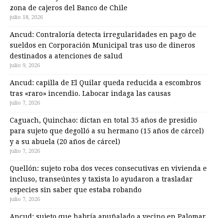
zona de cajeros del Banco de Chile
julio 18, 2026
Ancud: Contraloría detecta irregularidades en pago de
sueldos en Corporación Municipal tras uso de dineros
destinados a atenciones de salud
julio 9, 2026
Ancud: capilla de El Quilar queda reducida a escombros
tras «raro» incendio. Labocar indaga las causas
julio 7, 2026
Caguach, Quinchao: dictan en total 35 años de presidio
para sujeto que degolló a su hermano (15 años de cárcel)
y a su abuela (20 años de cárcel)
julio 7, 2026
Quellón: sujeto roba dos veces consecutivas en vivienda e
incluso, transeúntes y taxista lo ayudaron a trasladar
especies sin saber que estaba robando
julio 7, 2026
Ancud: sujeto que habría apuñalado a vecino en Palomar