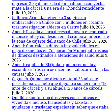
ingresar 2 kg de mezcla de marihuana con yerba
mate a la cárcel. Una era de Chonchi reincidente
julio 19, 2026
Calbuco: Armada detiene a 3 sujetos en
embarcadero a Chiloé con 5 millones en cocaína
tras investigación abierta en Castro
julio 18, 2026
Ancud: Fiscalía aclara deceso de joven encontrado
inconsciente y con lesión en el cráneo al interior de
la zona de cajeros del Banco de Chile
julio 18, 2026
Ancud: Contraloría detecta irregularidades en
pago de sueldos en Corporación Municipal tras uso
de dineros destinados a atenciones de salud
julio 9,
2026
Ancud: capilla de El Quilar queda reducida a
escombros tras «raro» incendio. Labocar indaga las
causas
julio 7, 2026
Caguach, Quinchao: dictan en total 35 años de
presidio para sujeto que degolló a su hermano (15
años de cárcel) y a su abuela (20 años de cárcel)
julio 7, 2026
Quellón: sujeto roba dos veces consecutivas en
vivienda e incluso, transeúntes y taxista lo
ayudaron a trasladar especies sin saber que estaba