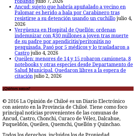
robando
julio 7, 2026
Ancud: sujeto que habría apuñalado a vecino en
Palomar es herido a bala por Carabinero tras
resistirse a su detención usando un cuchillo
julio 4,
2026
Vergüenza en Hospital de Quellón: ordenan
indemnizar con $30 millones a joven tras muerte
de su padre por apendicitis/peritonitis no
pesquisada. Pasó por 5 médicos y lo trasladaron a
Castro
julio 4, 2026
Queilen: menores de 14 y 15 robaron camioneta, 8
notebooks y otras especies desde Departamento de
Salud Municipal. Quedaron libres a la espera de
citación
julio 2, 2026
¿Quiénes somos?
© 2016 La Opinión de Chiloé es un Diario Electrónico
con asiento en la Provincia de Chiloé. Tiene como foco
principal noticias provenientes de las comunas de
Ancud, Castro, Chonchi, Curaco de Vélez, Dalcahue,
Puqueldón, Queilen, Quemchi, Quellón y Quinchao.
Todos los derechos, incluidos los de Propiedad