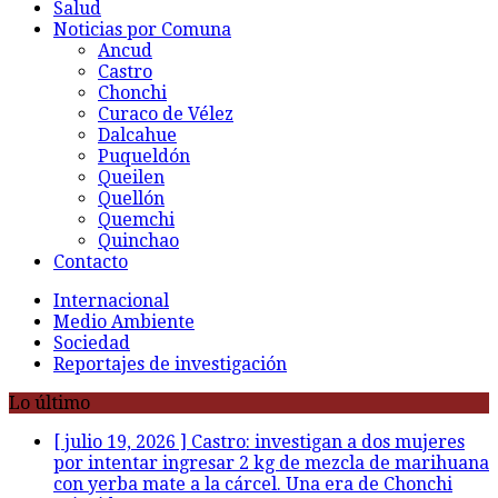
Salud
Noticias por Comuna
Ancud
Castro
Chonchi
Curaco de Vélez
Dalcahue
Puqueldón
Queilen
Quellón
Quemchi
Quinchao
Contacto
Internacional
Medio Ambiente
Sociedad
Reportajes de investigación
Lo último
[ julio 19, 2026 ]
Castro: investigan a dos mujeres
por intentar ingresar 2 kg de mezcla de marihuana
con yerba mate a la cárcel. Una era de Chonchi