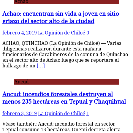
Achao
Achao: encuentran sin vida a joven en sitio
eriazo del sector alto de la ciudad
febrero 4, 2019
La Opinión de Chiloé
0
ACHAO, QUINCHAO (La Opinión de Chiloé) — Varias
diligencias realizaron durante esta mañana
funcionarios de Carabineros de la comuna de Quinchao
en el sector alto de Achao luego que se reportara el
hallazgo de un
[…]
Ancud
Ancud: incendios forestales destruyen al
menos 235 hectáreas en Tepual y Chaquihual
febrero 3, 2019
La Opinión de Chiloé
1
Véase también: Ancud: incendio forestal en sector
Tepual consume 13 hectáreas; Onemi decreta alerta