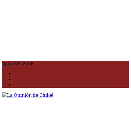
agosto 9, 2026
F
t
G