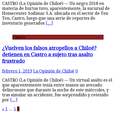
CASTRO (La Opinión de Chiloé) — Un negro 2018 en
materia de hurtos tuvo, aparentemente, la sucursal de
Homecenter Sodimac S.A. ubicada en el sector de Ten
Ten, Castro, luego que una serie de reportes de
inventario generados
[…]
Castro
¿Vuelven los falsos atropellos a Chiloé?
detienen en Castro a sujeto tras asalto
frustrado
febrero 1, 2019
La Opinión de Chiloé
0
CASTRO (La Opinión de Chiloé) — Un virtual asalto es el
que aparentemente tenía entre manos un avezado
delincuente que durante la noche de este miércoles, y
tras simular un accidente, fue sorprendido y retenido
por
[…]
Paginación
«
1
…
5
6