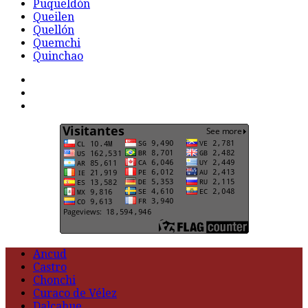
Puqueldón
Queilen
Quellón
Quemchi
Quinchao
F
t
G
Ancud
Castro
Chonchi
Curaco de Vélez
Dalcahue