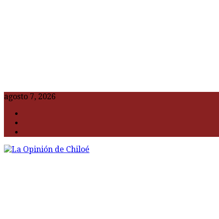
agosto 7, 2026
F
t
G