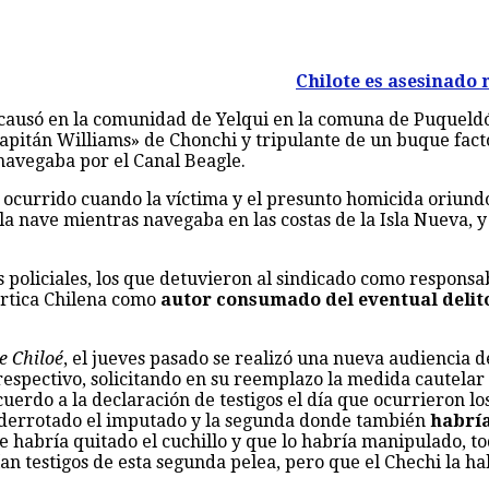
Chilote es asesinado
causó en la comunidad de Yelqui en la comuna de Puqueldó
Capitán Williams» de Chonchi y tripulante de un buque fact
avegaba por el Canal Beagle.
a ocurrido cuando la víctima y el presunto homicida oriun
 la nave mientras navegaba en las costas de la Isla Nueva, 
s policiales, los que detuvieron al sindicado como responsa
ártica Chilena como
autor consumado del eventual delit
e Chiloé
, el jueves pasado se realizó una nueva audiencia 
respectivo, solicitando en su reemplazo la medida cautelar 
acuerdo a la declaración de testigos el día que ocurrieron l
o derrotado el imputado y la segunda donde también
habría
e habría quitado el cuchillo y que lo habría manipulado, tod
an testigos de esta segunda pelea, pero que el Chechi la ha