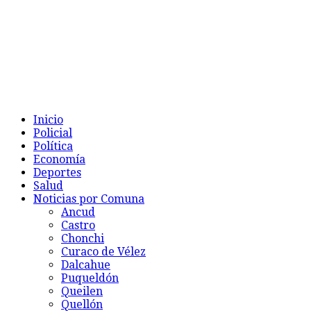
Inicio
Policial
Política
Economía
Deportes
Salud
Noticias por Comuna
Ancud
Castro
Chonchi
Curaco de Vélez
Dalcahue
Puqueldón
Queilen
Quellón