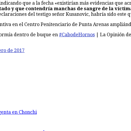
a indicando que a la fecha «existirían más evidencias que ac
utado y que contendría manchas de sangre de la víctim
araciones del testigo señor Kusanovic, habría sido este qu
ntiva en el Centro Penitenciario de Punta Arenas ampliándos
dormía dentro de buque en
#CabodeHornos
| La Opinión de
ero de 2017
genta en Chonchi