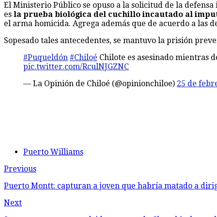
El Ministerio Público se opuso a la solicitud de la defens
es
la prueba biológica del cuchillo incautado al imp
el arma homicida. Agrega además que de acuerdo a las decl
Sopesado tales antecedentes, se mantuvo la prisión preve
#Puqueldón
#Chiloé
Chilote es asesinado mientras 
pic.twitter.com/RculNJGZNC
— La Opinión de Chiloé (@opinionchiloe)
25 de febr
Puerto Williams
Previous
Puerto Montt: capturan a joven que habría matado a diri
Next