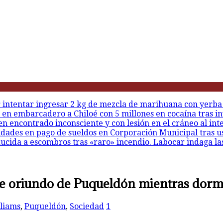
r intentar ingresar 2 kg de mezcla de marihuana con yerba
 en embarcadero a Chiloé con 5 millones en cocaína tras in
en encontrado inconsciente y con lesión en el cráneo al int
idades en pago de sueldos en Corporación Municipal tras u
ducida a escombros tras «raro» incendio. Labocar indaga la
de oriundo de Puqueldón mientras dorm
liams
,
Puqueldón
,
Sociedad
1