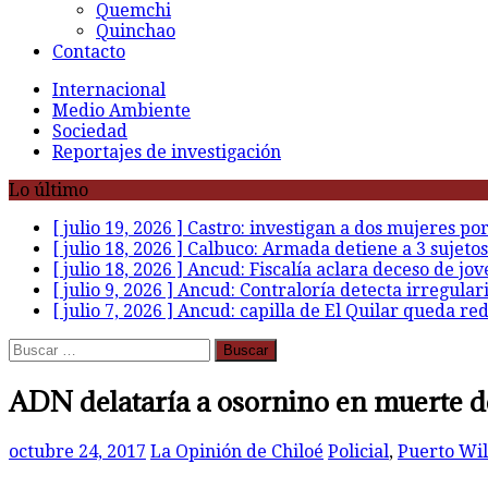
Quemchi
Quinchao
Contacto
Internacional
Medio Ambiente
Sociedad
Reportajes de investigación
Lo último
[ julio 19, 2026 ]
Castro: investigan a dos mujeres po
[ julio 18, 2026 ]
Calbuco: Armada detiene a 3 sujetos
[ julio 18, 2026 ]
Ancud: Fiscalía aclara deceso de jov
[ julio 9, 2026 ]
Ancud: Contraloría detecta irregular
[ julio 7, 2026 ]
Ancud: capilla de El Quilar queda re
Buscar:
ADN delataría a osornino en muerte 
octubre 24, 2017
La Opinión de Chiloé
Policial
,
Puerto Wil