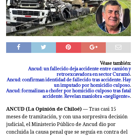
Véase también:
Ancud: un fallecido deja accidente entre camión y
retroexcavadora en sector Curamó
.
Ancud: confirman identidad de fallecido tras accidente. Hay
un imputado por homicidio culposo
.
Ancud: formalizan a chofer por homicidio culposo tras fatal
accidente. Revelan maniobra «negligente»
.
ANCUD (La Opinión de Chiloé) —
Tras casi 15
meses de tramitación, y con una sorpresiva decisión
judicial, el Ministerio Público de Ancud dio por
concluida la causa penal que se seguía en contra del