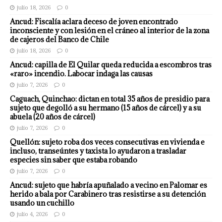
julio 18, 2026
0
Ancud: Fiscalía aclara deceso de joven encontrado
inconsciente y con lesión en el cráneo al interior de la zona
de cajeros del Banco de Chile
julio 18, 2026
0
Ancud: capilla de El Quilar queda reducida a escombros tras
«raro» incendio. Labocar indaga las causas
julio 7, 2026
0
Caguach, Quinchao: dictan en total 35 años de presidio para
sujeto que degolló a su hermano (15 años de cárcel) y a su
abuela (20 años de cárcel)
julio 7, 2026
0
Quellón: sujeto roba dos veces consecutivas en vivienda e
incluso, transeúntes y taxista lo ayudaron a trasladar
especies sin saber que estaba robando
julio 7, 2026
0
Ancud: sujeto que habría apuñalado a vecino en Palomar es
herido a bala por Carabinero tras resistirse a su detención
usando un cuchillo
julio 4, 2026
0