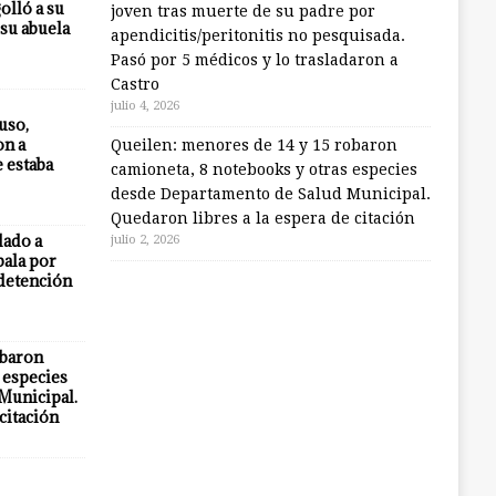
olló a su
joven tras muerte de su padre por
 su abuela
apendicitis/peritonitis no pesquisada.
Pasó por 5 médicos y lo trasladaron a
Castro
julio 4, 2026
uso,
on a
Queilen: menores de 14 y 15 robaron
e estaba
camioneta, 8 notebooks y otras especies
desde Departamento de Salud Municipal.
Quedaron libres a la espera de citación
lado a
julio 2, 2026
bala por
 detención
obaron
 especies
Municipal.
citación