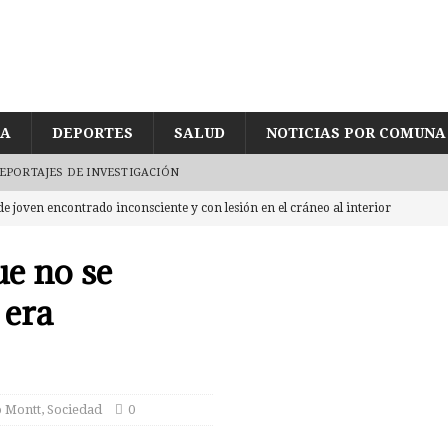
ÍA
DEPORTES
SALUD
NOTICIAS POR COMUNA
EPORTAJES DE INVESTIGACIÓN
de joven encontrado inconsciente y con lesión en el cráneo al interior
UD
ue no se
egularidades en pago de sueldos en Corporación Municipal tras uso de
 era
CUD
eda reducida a escombros tras «raro» incendio. Labocar indaga las
o Montt
,
Sociedad
0
eres por intentar ingresar 2 kg de mezcla de marihuana con yerba mate
CASTRO