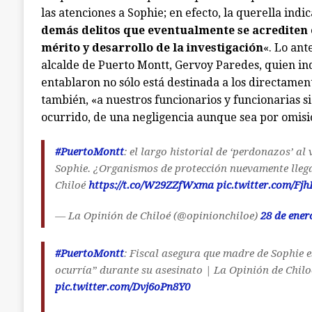
las atenciones a Sophie; en efecto, la querella indic
demás delitos que eventualmente se acrediten e
mérito y desarrollo de la investigación
«. Lo ant
alcalde de Puerto Montt, Gervoy Paredes, quien in
entablaron no sólo está destinada a los directamen
también, «a nuestros funcionarios y funcionarias si
ocurrido, de una negligencia aunque sea por omisi
#PuertoMontt
: el largo historial de ‘perdonazos’ al
Sophie. ¿Organismos de protección nuevamente lleg
Chiloé
https://t.co/W29ZZfWxma
pic.twitter.com/Fj
— La Opinión de Chiloé (@opinionchiloe)
28 de ener
#PuertoMontt
: Fiscal asegura que madre de Sophie 
ocurría” durante su asesinato | La Opinión de Chil
pic.twitter.com/Dvj6oPn8Y0