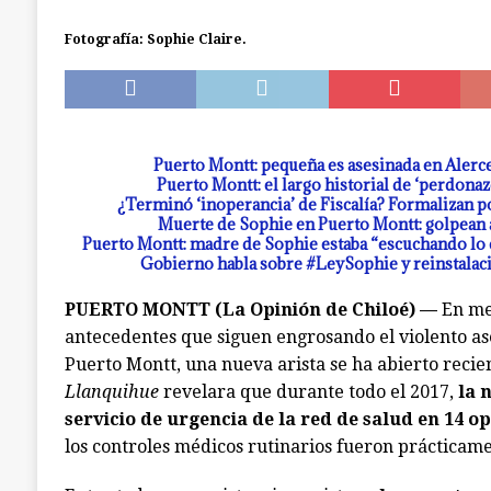
[ julio 18, 2026 ]
Calbuco: Armada detiene a 3 s
Fotografía: Sophie Claire.
investigación abierta en Castro
CALBUCO
Puerto Montt: pequeña es asesinada en Alerce;
Puerto Montt: el largo historial de ‘perdonaz
¿Terminó ‘inoperancia’ de Fiscalía? Formalizan po
Muerte de Sophie en Puerto Montt: golpean a 
Puerto Montt: madre de Sophie estaba “escuchando lo 
Gobierno habla sobre #LeySophie y reinstalaci
PUERTO MONTT (La Opinión de Chiloé) —
En med
antecedentes que siguen engrosando el violento as
Puerto Montt, una nueva arista se ha abierto rec
Llanquihue
revelara que durante todo el 2017,
la 
servicio de urgencia de la red de salud en 14 
los controles médicos rutinarios fueron prácticame