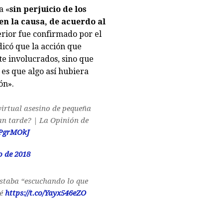
a «
sin perjuicio de los
n la causa, de acuerdo al
erior fue confirmado por el
dicó que la acción que
te involucrados, sino que
 es que algo así hubiera
ón».
 virtual asesino de pequeña
an tarde? | La Opinión de
hPgrMOkJ
o de 2018
estaba “escuchando lo que
oé
https://t.co/Yayx546eZO