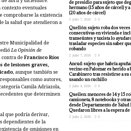
 de abril y diciembre.
de presidio para sujeto que deg
hermano (15 años de cárcel) y a
 contexto eventuales
(20 años de cárcel)
e comprobarse la existencia
julio 7, 2026
0
de la salud que atendieron a
Quellón: sujeto roba dos veces
consecutivas en vivienda e incl
transeúntes y taxista lo ayudar
ustre Municipalidad de
trasladar especies sin saber qu
robando
cedió
La Opinión de
julio 7, 2026
0
n contra de
Francisco Ríos
Ancud: sujeto que habría apuña
os de lesiones graves,
vecino en Palomar es herido a 
ficado
, aunque también se
Carabinero tras resistirse a su
n responsables como autores,
usando un cuchillo
categoría Camila Adriazola,
julio 4, 2026
0
ntecedentes que determinen
Queilen: menores de 14 y 15 r
camioneta, 8 notebooks y otras
desde Departamento de Salud 
Quedaron libres a la espera de 
al que podría derivar,
julio 2, 2026
0
os dependientes de la
existencia de omisiones en