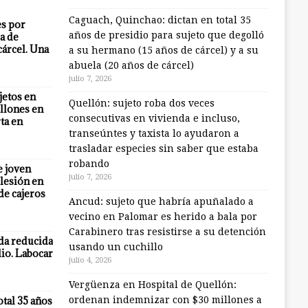
Caguach, Quinchao: dictan en total 35
es por
años de presidio para sujeto que degolló
a de
cárcel. Una
a su hermano (15 años de cárcel) y a su
abuela (20 años de cárcel)
julio 7, 2026
jetos en
Quellón: sujeto roba dos veces
llones en
consecutivas en vivienda e incluso,
ta en
transeúntes y taxista lo ayudaron a
trasladar especies sin saber que estaba
robando
e joven
julio 7, 2026
lesión en
 de cajeros
Ancud: sujeto que habría apuñalado a
vecino en Palomar es herido a bala por
Carabinero tras resistirse a su detención
eda reducida
usando un cuchillo
io. Labocar
julio 4, 2026
Vergüenza en Hospital de Quellón:
otal 35 años
ordenan indemnizar con $30 millones a