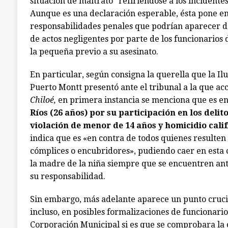
situación de maltrato” refiriéndose a los incidentes
Aunque es una declaración esperable, ésta pone en
responsabilidades penales que podrían aparecer d
de actos negligentes por parte de los funcionarios 
la pequeña previo a su asesinato.
En particular, según consigna la querella que la Il
Puerto Montt presentó ante el tribunal a la que ac
Chiloé,
en primera instancia se menciona que es e
Ríos (26 años) por su participación en los delit
violación de menor de 14 años y homicidio cali
indica que es «en contra de todos quienes resulte
cómplices o encubridores», pudiendo caer en esta 
la madre de la niña siempre que se encuentren a
su responsabilidad.
Sin embargo, más adelante aparece un punto cruci
incluso, en posibles formalizaciones de funcionari
Corporación Municipal si es que se comprobara la 