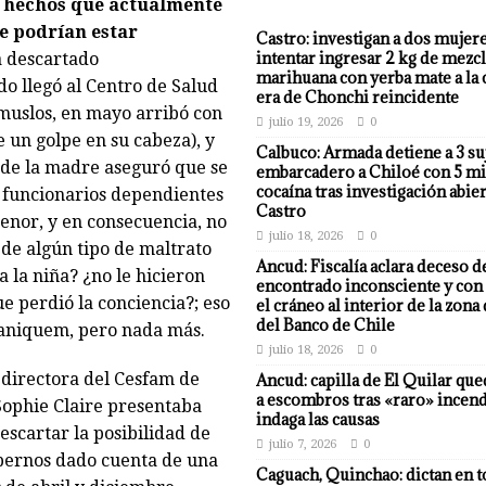
s hechos que actualmente
ue podrían estar
Castro: investigan a dos mujer
intentar ingresar 2 kg de mezcl
 descartado
marihuana con yerba mate a la 
do llegó al Centro de Salud
era de Chonchi reincidente
muslos, en mayo arribó con
julio 19, 2026
0
 un golpe en su cabeza), y
Calbuco: Armada detiene a 3 su
nde la madre aseguró que se
embarcadero a Chiloé con 5 mi
cocaína tras investigación abier
s funcionarios dependientes
Castro
enor, y en consecuencia, no
julio 18, 2026
0
 de algún tipo de maltrato
Ancud: Fiscalía aclara deceso d
 la niña? ¿no le hicieron
encontrado inconsciente y con 
e perdió la conciencia?; eso
el cráneo al interior de la zona
del Banco de Chile
Coaniquem, pero nada más.
julio 18, 2026
0
a directora del Cesfam de
Ancud: capilla de El Quilar qu
a escombros tras «raro» incend
 Sophie Claire presentaba
indaga las causas
escartar la posibilidad de
julio 7, 2026
0
bernos dado cuenta de una
Caguach, Quinchao: dictan en t