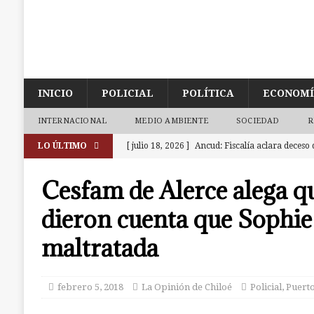
INICIO
POLICIAL
POLÍTICA
ECONOM
INTERNACIONAL
MEDIO AMBIENTE
SOCIEDAD
R
LO ÚLTIMO
[ julio 18, 2026 ]
Ancud: Fiscalía aclara deceso 
de la zona de cajeros del Banco de Chile
ANC
Cesfam de Alerce alega q
[ julio 9, 2026 ]
Ancud: Contraloría detecta irr
dieron cuenta que Sophie
dineros destinados a atenciones de salud
AN
maltratada
[ julio 7, 2026 ]
Ancud: capilla de El Quilar qu
causas
ANCUD
febrero 5, 2018
La Opinión de Chiloé
Policial
,
Puert
[ julio 19, 2026 ]
Castro: investigan a dos muj
a la cárcel. Una era de Chonchi reincidente