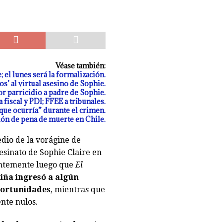
ujetos en embarcadero a Chiloé con 5 millones en cocaína tras
Véase también:
 el lunes será la formalización.
os’ al virtual asesino de Sophie.
r parricidio a padre de Sophie.
fiscal y PDI; FFEE a tribunales.
que ocurría” durante el crimen.
ón de pena de muerte en Chile.
io de la vorágine de
esinato de Sophie Claire en
ientemente luego que
El
niña ingresó a algún
oportunidades
, mientras que
nte nulos.