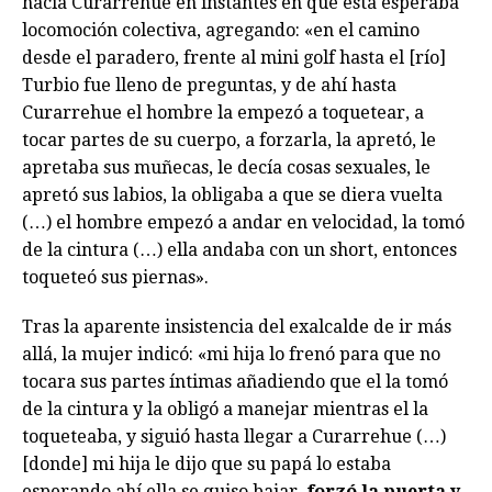
hacia Curarrehue en instantes en que ésta esperaba
locomoción colectiva, agregando: «en el camino
desde el paradero, frente al mini golf hasta el [río]
Turbio fue lleno de preguntas, y de ahí hasta
Curarrehue el hombre la empezó a toquetear, a
tocar partes de su cuerpo, a forzarla, la apretó, le
apretaba sus muñecas, le decía cosas sexuales, le
apretó sus labios, la obligaba a que se diera vuelta
(…) el hombre empezó a andar en velocidad, la tomó
de la cintura (…) ella andaba con un short, entonces
toqueteó sus piernas».
Tras la aparente insistencia del exalcalde de ir más
allá, la mujer indicó: «mi hija lo frenó para que no
tocara sus partes íntimas añadiendo que el la tomó
de la cintura y la obligó a manejar mientras el la
toqueteaba, y siguió hasta llegar a Curarrehue (…)
[donde] mi hija le dijo que su papá lo estaba
esperando ahí ella se quiso bajar,
forzó la puerta y