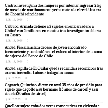
Castro: investigan a dos mujeres por intentar ingresar 2 kg
de mezcla de marihuana con yerba mate a la cárcel. Una era
de Chonchi reincidente
julio 19, 2026
0
Calbuco: Armada detiene a 3 sujetos en embarcadero a
Chiloé con 5 millones en cocaína tras investigación abierta
en Castro
julio 18, 2026
0
Ancud: Fiscalía aclara deceso de joven encontrado
inconsciente y con lesión en el cráneo al interior de la zona
de cajeros del Banco de Chile
julio 18, 2026
0
Ancud: capilla de El Quilar queda reducida a escombros tras
«raro» incendio. Labocar indaga las causas
julio 7, 2026
0
Caguach, Quinchao: dictan en total 35 años de presidio para
sujeto que degolló a su hermano (15 años de cárcel) y a su
abuela (20 años de cárcel)
julio 7, 2026
0
Quellón: sujeto roba dos veces consecutivas en vivienda e