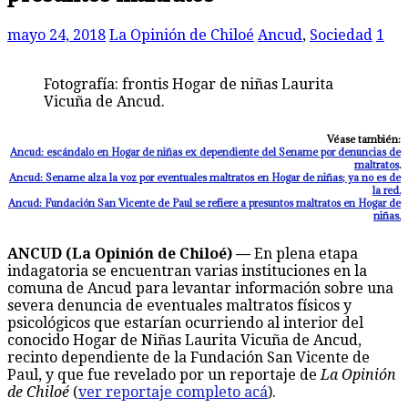
mayo 24, 2018
La Opinión de Chiloé
Ancud
,
Sociedad
1
Fotografía: frontis Hogar de niñas Laurita
Vicuña de Ancud.
Véase también:
Ancud: escándalo en Hogar de niñas ex dependiente del Sename por denuncias de
maltratos
.
Ancud: Sename alza la voz por eventuales maltratos en Hogar de niñas; ya no es de
la red.
Ancud: Fundación San Vicente de Paul se refiere a presuntos maltratos en Hogar de
niñas.
ANCUD (La Opinión de Chiloé) —
En plena etapa
indagatoria se encuentran varias instituciones en la
comuna de Ancud para levantar información sobre una
severa denuncia de eventuales maltratos físicos y
psicológicos que estarían ocurriendo al interior del
conocido Hogar de Niñas Laurita Vicuña de Ancud,
recinto dependiente de la Fundación San Vicente de
Paul, y que fue revelado por un reportaje de
La Opinión
de Chiloé
(
ver reportaje completo acá
).