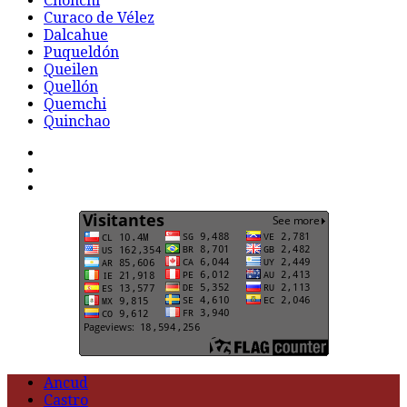
Chonchi
Curaco de Vélez
Dalcahue
Puqueldón
Queilen
Quellón
Quemchi
Quinchao
F
t
G
Ancud
Castro