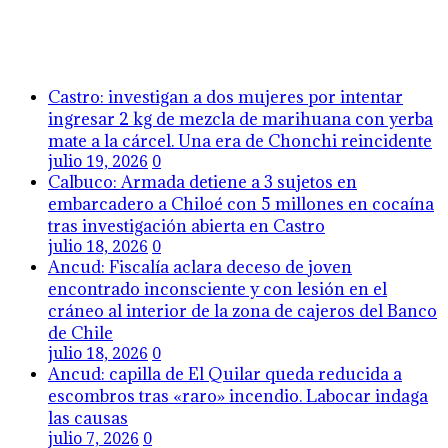
Castro: investigan a dos mujeres por intentar
ingresar 2 kg de mezcla de marihuana con yerba
mate a la cárcel. Una era de Chonchi reincidente
julio 19, 2026
0
Calbuco: Armada detiene a 3 sujetos en
embarcadero a Chiloé con 5 millones en cocaína
tras investigación abierta en Castro
julio 18, 2026
0
Ancud: Fiscalía aclara deceso de joven
encontrado inconsciente y con lesión en el
cráneo al interior de la zona de cajeros del Banco
de Chile
julio 18, 2026
0
Ancud: capilla de El Quilar queda reducida a
escombros tras «raro» incendio. Labocar indaga
las causas
julio 7, 2026
0