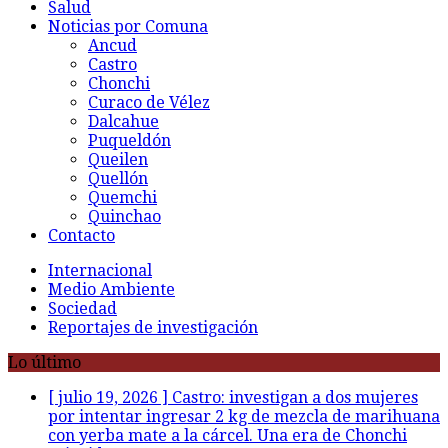
Salud
Noticias por Comuna
Ancud
Castro
Chonchi
Curaco de Vélez
Dalcahue
Puqueldón
Queilen
Quellón
Quemchi
Quinchao
Contacto
Internacional
Medio Ambiente
Sociedad
Reportajes de investigación
Lo último
[ julio 19, 2026 ]
Castro: investigan a dos mujeres
por intentar ingresar 2 kg de mezcla de marihuana
con yerba mate a la cárcel. Una era de Chonchi