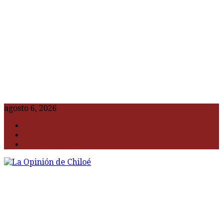
agosto 6, 2026
F
t
G