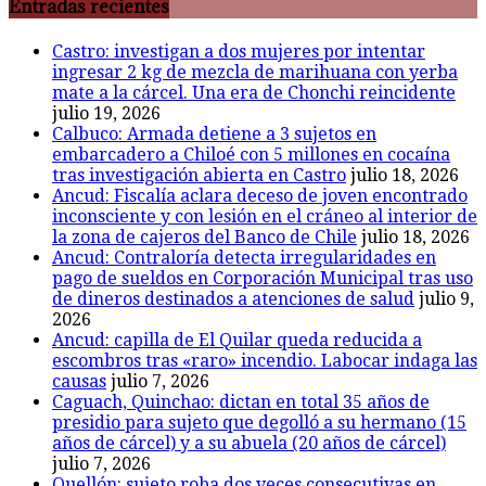
Entradas recientes
Castro: investigan a dos mujeres por intentar
ingresar 2 kg de mezcla de marihuana con yerba
mate a la cárcel. Una era de Chonchi reincidente
julio 19, 2026
Calbuco: Armada detiene a 3 sujetos en
embarcadero a Chiloé con 5 millones en cocaína
tras investigación abierta en Castro
julio 18, 2026
Ancud: Fiscalía aclara deceso de joven encontrado
inconsciente y con lesión en el cráneo al interior de
la zona de cajeros del Banco de Chile
julio 18, 2026
Ancud: Contraloría detecta irregularidades en
pago de sueldos en Corporación Municipal tras uso
de dineros destinados a atenciones de salud
julio 9,
2026
Ancud: capilla de El Quilar queda reducida a
escombros tras «raro» incendio. Labocar indaga las
causas
julio 7, 2026
Caguach, Quinchao: dictan en total 35 años de
presidio para sujeto que degolló a su hermano (15
años de cárcel) y a su abuela (20 años de cárcel)
julio 7, 2026
Quellón: sujeto roba dos veces consecutivas en