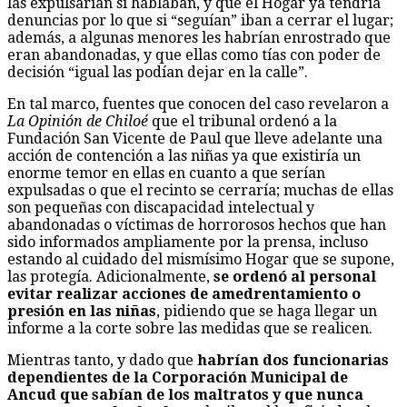
las expulsarían si hablaban, y que el Hogar ya tendría
denuncias por lo que si “seguían” iban a cerrar el lugar;
además, a algunas menores les habrían enrostrado que
eran abandonadas, y que ellas como tías con poder de
decisión “igual las podían dejar en la calle”.
En tal marco, fuentes que conocen del caso revelaron a
La Opinión de Chiloé
que el tribunal ordenó a la
Fundación San Vicente de Paul que lleve adelante una
acción de contención a las niñas ya que existiría un
enorme temor en ellas en cuanto a que serían
expulsadas o que el recinto se cerraría; muchas de ellas
son pequeñas con discapacidad intelectual y
abandonadas o víctimas de horrorosos hechos que han
sido informados ampliamente por la prensa, incluso
estando al cuidado del mismísimo Hogar que se supone,
las protegía. Adicionalmente,
se ordenó al personal
evitar realizar acciones de amedrentamiento o
presión en las niñas
, pidiendo que se haga llegar un
informe a la corte sobre las medidas que se realicen.
Mientras tanto, y dado que
habrían dos funcionarias
dependientes de la Corporación Municipal de
Ancud que sabían de los maltratos y que nunca