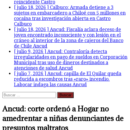
reincidente
Castro
[ julio 18, 2026 ]
Calbuco: Armada detiene a 3
sujetos en embarcadero a Chiloé con 5 millones en
cocaína tras investigación abierta en Castro
Calbuco
[ julio 18, 2026 ]
Ancud: Fiscalía aclara deceso de
joven encontrado inconsciente y con lesión en el
cráneo al interior de la zona de cajeros del Banco
de Chile
Ancud
[ julio 9, 2026 ]
Ancud: Contraloría detecta
irregularidades en pago de sueldos en Corporación
Municipal tras uso de dineros destinados a
atenciones de salud
Ancud
[ julio 7, 2026 ]
Ancud: capilla de El Quilar queda
reducida a escombros tras «raro» incendio.
Labocar indaga las causas
Ancud
Buscar:
Ancud: corte ordenó a Hogar no
amedrentar a niñas denunciantes de
presuntos maltratos