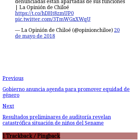
denunciadas están apartadas de sus funciones
| La Opinión de Chiloé
https://t.co/hDHt8zmUP0
pic.twitter.com/3TmWGxXWqU
— La Opinión de Chiloé (@opinionchiloe)
20
de mayo de 2018
Previous
Gobierno anuncia agenda para promover equidad de
género
Next
Resultados preliminares de auditoría revelan
catastrófica situación de niños del Sename
1 Trackback / Pingback