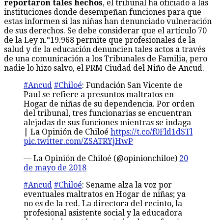
reportaron tales hechos
, el tribunal ha oficiado a las
instituciones donde desempeñan funciones para que
estas informen si las niñas han denunciado vulneración
de sus derechos. Se debe considerar que el artículo 70
de la Ley n.°19.968 permite que profesionales de la
salud y de la educación denuncien tales actos a través
de una comunicación a los Tribunales de Familia, pero
nadie lo hizo salvo, el PRM Ciudad del Niño de Ancud.
#Ancud
#Chiloé
: Fundación San Vicente de
Paul se refiere a presuntos maltratos en
Hogar de niñas de su dependencia. Por orden
del tribunal, tres funcionarias se encuentran
alejadas de sus funciones mientras se indaga
| La Opinión de Chiloé
https://t.co/f0Fld1dSTl
pic.twitter.com/ZSATRYjHwP
— La Opinión de Chiloé (@opinionchiloe)
20
de mayo de 2018
#Ancud
#Chiloé
: Sename alza la voz por
eventuales maltratos en Hogar de niñas; ya
no es de la red. La directora del recinto, la
profesional asistente social y la educadora