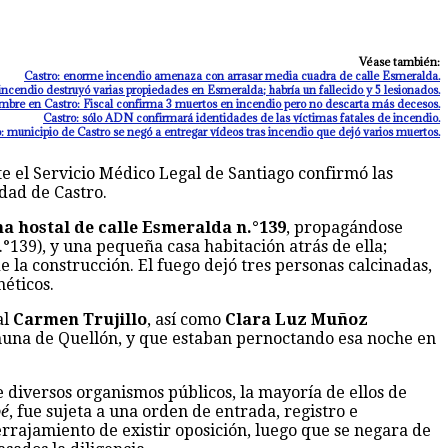
Véase también:
Castro: enorme incendio amenaza con arrasar media cuadra de calle Esmeralda.
incendio destruyó varias propiedades en Esmeralda; habría un fallecido y 5 lesionados.
mbre en Castro: Fiscal confirma 3 muertos en incendio pero no descarta más decesos.
Castro: sólo ADN confirmará identidades de las víctimas fatales de incendio.
: municipio de Castro se negó a entregar vídeos tras incendio que dejó varios muertos.
e el Servicio Médico Legal de Santiago confirmó las
udad de Castro.
a hostal de calle Esmeralda n.°139
, propagándose
.°139), y una pequeña casa habitación atrás de ella;
 la construcción. El fuego dejó tres personas calcinadas,
néticos.
al
Carmen Trujillo
, así como
Clara Luz Muñoz
omuna de Quellón, y que estaban pernoctando esa noche en
e diversos organismos públicos, la mayoría de ellos de
oé
, fue sujeta a una orden de entrada, registro e
rrajamiento de existir oposición, luego que se negara de