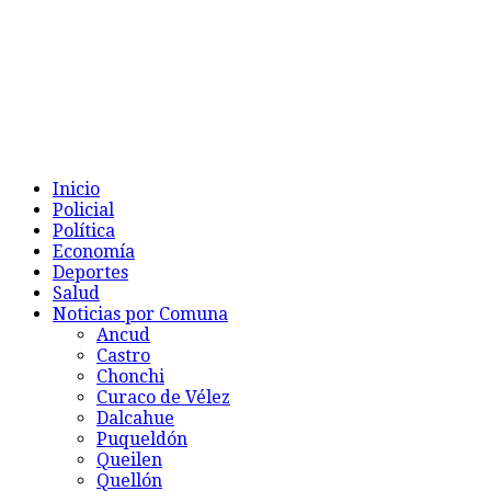
Inicio
Policial
Política
Economía
Deportes
Salud
Noticias por Comuna
Ancud
Castro
Chonchi
Curaco de Vélez
Dalcahue
Puqueldón
Queilen
Quellón