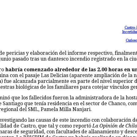
Castro: 
Incertidu
Curioso
e pericias y elaboración del informe respectivo, finalment
 junio pasado tras un dantesco incendio registrado en la ci
tro
habría comenzado alrededor de las 2.00 horas en un
uina con el pasaje Las Delicias (aparente ampliación de la n
) fue alcanzada parcialmente en parte del nivel superior de
tras biológicas de los familiares para cotejar vínculos ge
inó que los fallecidos fueron la administradora de la host
e Santiago que tenía residencia en el sector de Chanco, c
regional del SML, Pamela Milla Nanjari.
investigando las causas de este incendio con colaboración d
alidad de Castro, que tal y como reportó
La Opinión de Chil
maras de seguridad, con facultades de allanamiento y desce