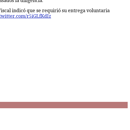
sados la diligencia.
iscal indicó que se requirió su entrega voluntaria
.twitter.com/r5iGLfKdIz