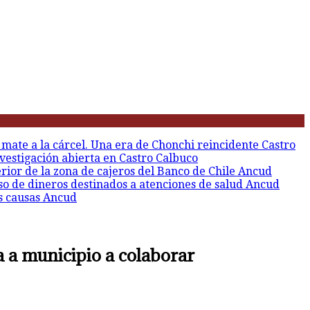
 mate a la cárcel. Una era de Chonchi reincidente
Castro
vestigación abierta en Castro
Calbuco
erior de la zona de cajeros del Banco de Chile
Ancud
so de dineros destinados a atenciones de salud
Ancud
s causas
Ancud
 a municipio a colaborar