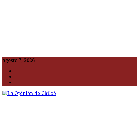
agosto 7, 2026
F
t
G