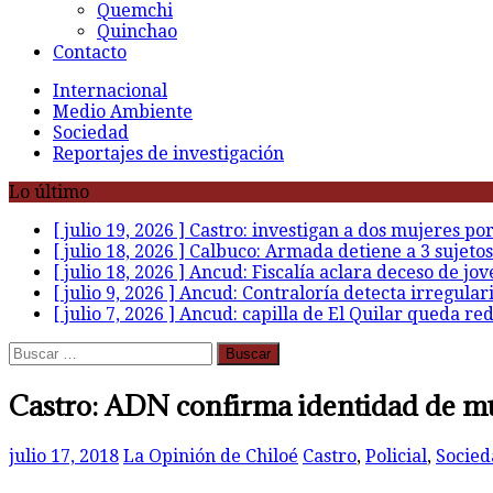
Quemchi
Quinchao
Contacto
Internacional
Medio Ambiente
Sociedad
Reportajes de investigación
Lo último
[ julio 19, 2026 ]
Castro: investigan a dos mujeres po
[ julio 18, 2026 ]
Calbuco: Armada detiene a 3 sujetos
[ julio 18, 2026 ]
Ancud: Fiscalía aclara deceso de jov
[ julio 9, 2026 ]
Ancud: Contraloría detecta irregular
[ julio 7, 2026 ]
Ancud: capilla de El Quilar queda re
Buscar:
Castro: ADN confirma identidad de mue
julio 17, 2018
La Opinión de Chiloé
Castro
,
Policial
,
Socied