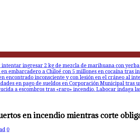
r intentar ingresar 2 kg de mezcla de marihuana con yerba
 en embarcadero a Chiloé con 5 millones en cocaína tras in
en encontrado inconsciente y con lesión en el cráneo al int
idades en pago de sueldos en Corporación Municipal tras u
ducida a escombros tras «raro» incendio. Labocar indaga la
rtos en incendio mientras corte obliga
ad
0