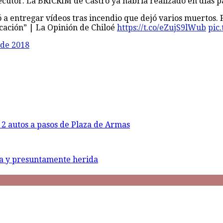
ecutor. La BRICRIM de Castro ya habría realizado en días pa
 a entregar vídeos tras incendio que dejó varios muertos. F
icación” | La Opinión de Chiloé
https://t.co/eZujS9lWub
pic
 de 2018
e 2 autos a pasos de Plaza de Armas
da y presuntamente herida