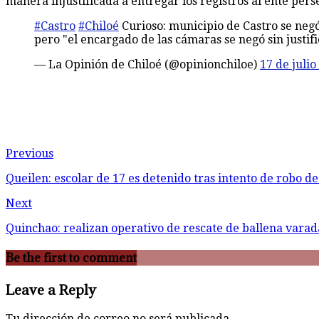
manera injustificada a entregar los registros al ente pers
#Castro
#Chiloé
Curioso: municipio de Castro se negó
pero "el encargado de las cámaras se negó sin justif
— La Opinión de Chiloé (@opinionchiloe)
17 de julio
Previous
Queilen: escolar de 17 es detenido tras intento de robo d
Next
Quinchao: realizan operativo de rescate de ballena vara
Be the first to comment
Leave a Reply
Tu dirección de correo no será publicada.