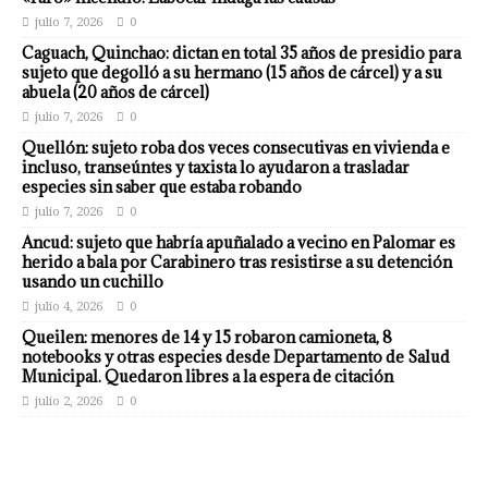
julio 7, 2026
0
Caguach, Quinchao: dictan en total 35 años de presidio para
sujeto que degolló a su hermano (15 años de cárcel) y a su
abuela (20 años de cárcel)
julio 7, 2026
0
Quellón: sujeto roba dos veces consecutivas en vivienda e
incluso, transeúntes y taxista lo ayudaron a trasladar
especies sin saber que estaba robando
julio 7, 2026
0
Ancud: sujeto que habría apuñalado a vecino en Palomar es
herido a bala por Carabinero tras resistirse a su detención
usando un cuchillo
julio 4, 2026
0
Queilen: menores de 14 y 15 robaron camioneta, 8
notebooks y otras especies desde Departamento de Salud
Municipal. Quedaron libres a la espera de citación
julio 2, 2026
0