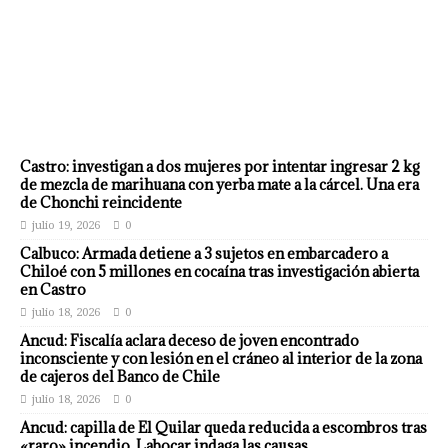
Castro: investigan a dos mujeres por intentar ingresar 2 kg
de mezcla de marihuana con yerba mate a la cárcel. Una era
de Chonchi reincidente
julio 19, 2026
0
Calbuco: Armada detiene a 3 sujetos en embarcadero a
Chiloé con 5 millones en cocaína tras investigación abierta
en Castro
julio 18, 2026
0
Ancud: Fiscalía aclara deceso de joven encontrado
inconsciente y con lesión en el cráneo al interior de la zona
de cajeros del Banco de Chile
julio 18, 2026
0
Ancud: capilla de El Quilar queda reducida a escombros tras
«raro» incendio. Labocar indaga las causas