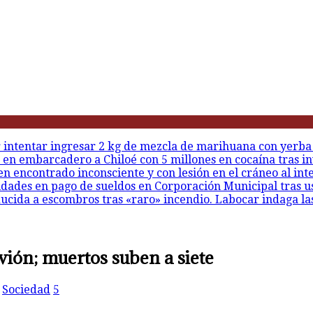
r intentar ingresar 2 kg de mezcla de marihuana con yerba
 en embarcadero a Chiloé con 5 millones en cocaína tras in
en encontrado inconsciente y con lesión en el cráneo al int
idades en pago de sueldos en Corporación Municipal tras u
ducida a escombros tras «raro» incendio. Labocar indaga la
vión; muertos suben a siete
,
Sociedad
5