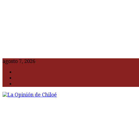
agosto 7, 2026
F
t
G