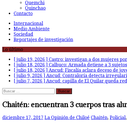
Quemchi
Quinchao
Contacto
Internacional
Medio Ambiente
Sociedad
Reportajes de investigación
Lo último
[ julio 19, 2026 ]
Castro: investigan a dos mujeres po
[ julio 18, 2026 ]
Calbuco: Armada detiene a 3 sujetos
[ julio 18, 2026 ]
Ancud: Fiscalía aclara deceso de jov
[ julio 9, 2026 ]
Ancud: Contraloría detecta irregular
[ julio 7, 2026 ]
Ancud: capilla de El Quilar queda re
Buscar:
Chaitén: encuentran 3 cuerpos tras alu
diciembre 17, 2017
La Opinión de Chiloé
Chaitén
,
Policial