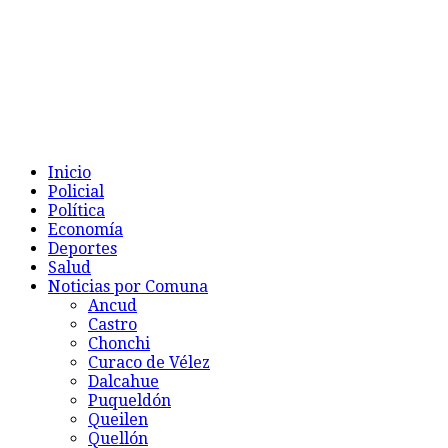
Inicio
Policial
Política
Economía
Deportes
Salud
Noticias por Comuna
Ancud
Castro
Chonchi
Curaco de Vélez
Dalcahue
Puqueldón
Queilen
Quellón