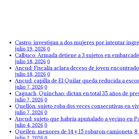
Castro: investigan a dos mujeres por intentar ing
julio 19, 2026
0
Calbuco: Armada detiene a 3 sujetos en embarcader
julio 18, 2026
0
Ancud: Fiscalía aclara deceso de joven encontrado 
julio 18, 2026
0
Ancud: capilla de El Quilar queda reducida a esco
julio 7, 2026
0
Caguach, Quinchao: dictan en total 35 años de pres
julio 7, 2026
0
Quellón: sujeto roba dos veces consecutivas en viv
julio 7, 2026
0
Ancud: sujeto que habría apuñalado a vecino en Pa
julio 4, 2026
0
Queilen: menores de 14 y 15 robaron camioneta, 8 
julio 2, 2026
0