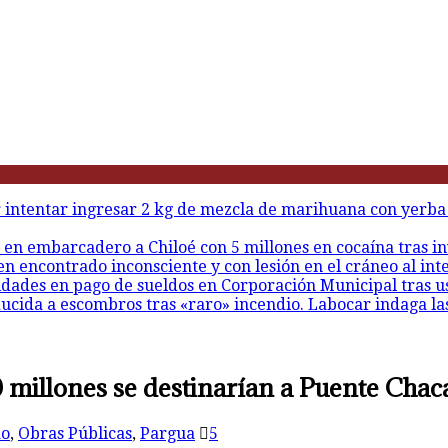
r intentar ingresar 2 kg de mezcla de marihuana con yerba
 en embarcadero a Chiloé con 5 millones en cocaína tras in
en encontrado inconsciente y con lesión en el cráneo al int
idades en pago de sueldos en Corporación Municipal tras u
ducida a escombros tras «raro» incendio. Labocar indaga la
 millones se destinarían a Puente Chac
ao
,
Obras Públicas
,
Pargua
5