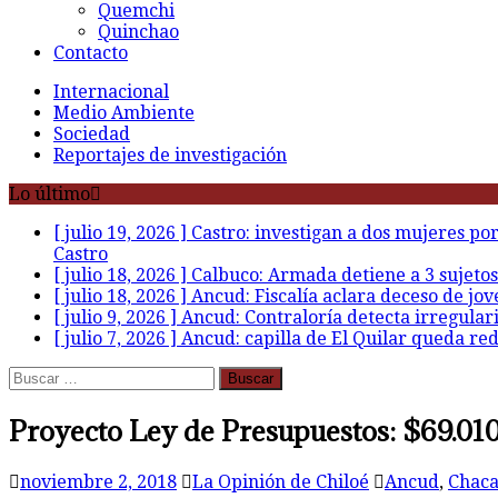
Quemchi
Quinchao
Contacto
Internacional
Medio Ambiente
Sociedad
Reportajes de investigación
Lo último
[ julio 19, 2026 ]
Castro: investigan a dos mujeres po
Castro
[ julio 18, 2026 ]
Calbuco: Armada detiene a 3 sujetos
[ julio 18, 2026 ]
Ancud: Fiscalía aclara deceso de jov
[ julio 9, 2026 ]
Ancud: Contraloría detecta irregular
[ julio 7, 2026 ]
Ancud: capilla de El Quilar queda re
Buscar:
Proyecto Ley de Presupuestos: $69.010
noviembre 2, 2018
La Opinión de Chiloé
Ancud
,
Chac