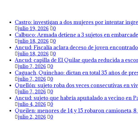
Castro: investigan a dos mujeres por intentar ing
julio 19, 2026
0
Calbuco: Armada detiene a 3 sujetos en embarcader
julio 18, 2026
0
Ancud: Fiscalía aclara deceso de joven encontrado 
julio 18, 2026
0
Ancud: capilla de El Quilar queda reducida a esco
julio 7, 2026
0
Caguach, Quinchao: dictan en total 35 años de pres
julio 7, 2026
0
Quellón: sujeto roba dos veces consecutivas en viv
julio 7, 2026
0
Ancud: sujeto que habría apuñalado a vecino en Pa
julio 4, 2026
0
Queilen: menores de 14 y 15 robaron camioneta, 8 
julio 2, 2026
0