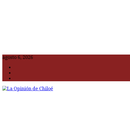
agosto 6, 2026
F
t
G