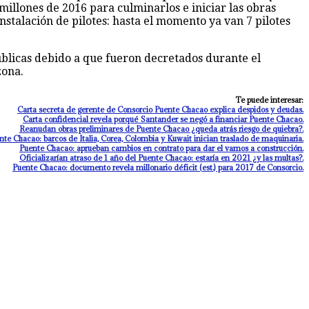
millones de 2016 para culminarlos e iniciar las obras
stalación de pilotes: hasta el momento ya van 7 pilotes
úblicas debido a que fueron decretados durante el
zona.
Te puede interesar:
Carta secreta de gerente de Consorcio Puente Chacao explica despidos y deudas.
Carta confidencial revela porqué Santander se negó a financiar Puente Chacao.
Reanudan obras preliminares de Puente Chacao ¿queda atrás riesgo de quiebra?.
nte Chacao: barcos de Italia, Corea, Colombia y Kuwait inician traslado de maquinaria.
Puente Chacao: aprueban cambios en contrato para dar el vamos a construcción.
Oficializarían atraso de 1 año del Puente Chacao: estaría en 2021 ¿y las multas?.
Puente Chacao: documento revela millonario déficit (est.) para 2017 de Consorcio.