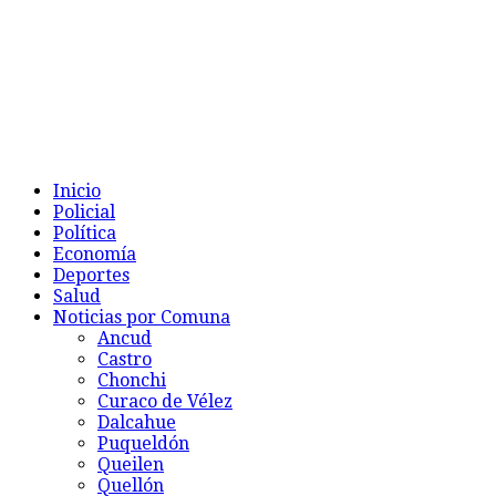
Inicio
Policial
Política
Economía
Deportes
Salud
Noticias por Comuna
Ancud
Castro
Chonchi
Curaco de Vélez
Dalcahue
Puqueldón
Queilen
Quellón