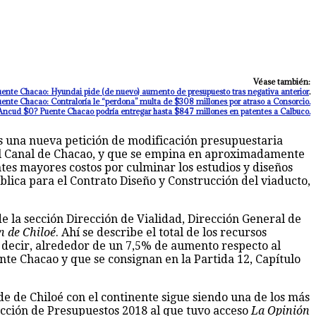
Véase también:
ente Chacao: Hyundai pide (de nuevo) aumento de presupuesto tras negativa anterior
.
ente Chacao: Contraloría le “perdona” multa de $308 millones por atraso a Consorcio.
Ancud $0? Puente Chacao podría entregar hasta $847 millones en patentes a Calbuco.
cas una nueva petición de modificación presupuestaria
el Canal de Chacao, y que se empina en aproximadamente
es mayores costos por culminar los estudios y diseños
blica para el Contrato Diseño y Construcción del viaducto,
e la sección Dirección de Vialidad, Dirección General de
n de Chiloé
. Ahí se describe el total de los recursos
e decir, alrededor de un 7,5% de aumento respecto al
nte Chacao y que se consignan en la Partida 12, Capítulo
de de Chiloé con el continente sigue siendo una de los más
cción de Presupuestos 2018 al que tuvo acceso
La Opinión