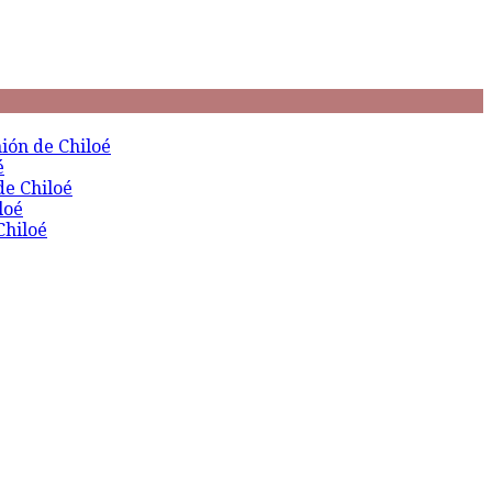
ión de Chiloé
é
de Chiloé
loé
Chiloé