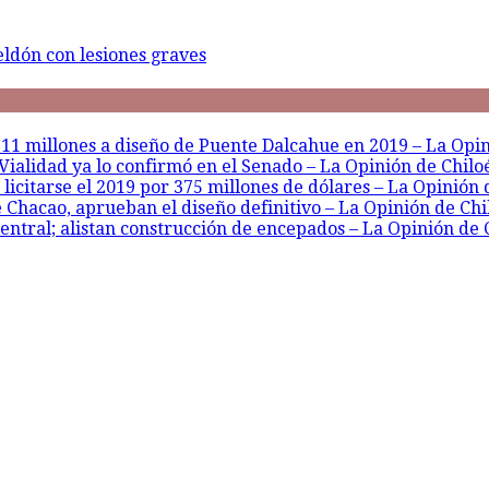
eldón con lesiones graves
211 millones a diseño de Puente Dalcahue en 2019 – La Opin
ialidad ya lo confirmó en el Senado – La Opinión de Chilo
 licitarse el 2019 por 375 millones de dólares – La Opinión 
 Chacao, aprueban el diseño definitivo – La Opinión de Chi
central; alistan construcción de encepados – La Opinión de 